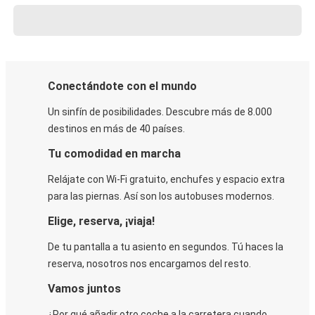
Conectándote con el mundo
Un sinfín de posibilidades. Descubre más de 8.000
destinos en más de 40 países.
Tu comodidad en marcha
Relájate con Wi-Fi gratuito, enchufes y espacio extra
para las piernas. Así son los autobuses modernos.
Elige, reserva, ¡viaja!
De tu pantalla a tu asiento en segundos. Tú haces la
reserva, nosotros nos encargamos del resto.
Vamos juntos
¿Por qué añadir otro coche a la carretera cuando