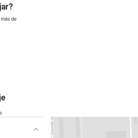
jar?
n más de
je
e.