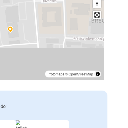
Protomaps
©
OpenStreetMap
odo: