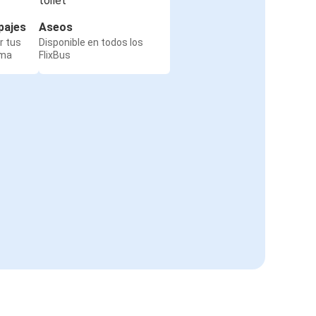
pajes
Aseos
r tus
Disponible en todos los
rma
FlixBus