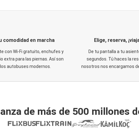
u comodidad en marcha
Elige, reserva, ¡viaja
te con Wi-Fi gratuito, enchufes y
De tu pantalla a tu asient
o extra para las piernas. Así son
segundos. Tú haces la res
los autobuses modernos.
nosotros nos encargamos del
ianza de más de 500 millones d