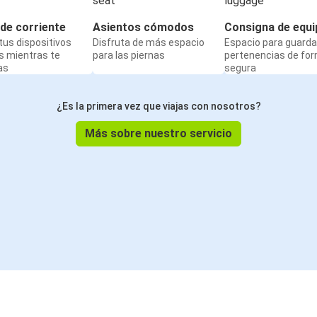
de corriente
Asientos cómodos
Consigna de equi
us dispositivos
Disfruta de más espacio
Espacio para guarda
s mientras te
para las piernas
pertenencias de fo
as
segura
¿Es la primera vez que viajas con nosotros?
Más sobre nuestro servicio