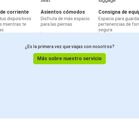
de corriente
Asientos cómodos
Consigna de equi
us dispositivos
Disfruta de más espacio
Espacio para guarda
s mientras te
para las piernas
pertenencias de fo
as
segura
¿Es la primera vez que viajas con nosotros?
Más sobre nuestro servicio