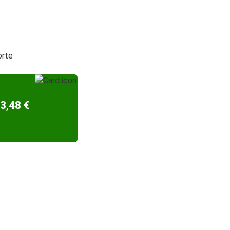
orte
3,48 €