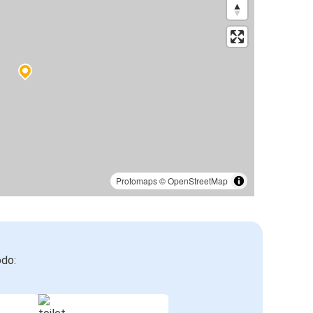
Protomaps
©
OpenStreetMap
odo: