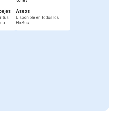
pajes
Aseos
r tus
Disponible en todos los
rma
FlixBus