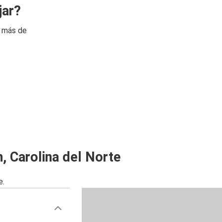
jar?
n más de
, Carolina del Norte
e.