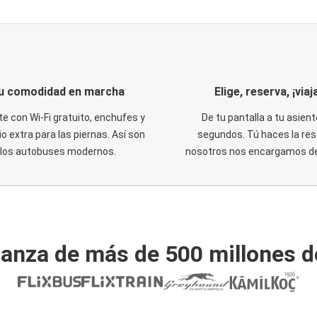
u comodidad en marcha
Elige, reserva, ¡viaja
te con Wi-Fi gratuito, enchufes y
De tu pantalla a tu asient
o extra para las piernas. Así son
segundos. Tú haces la res
los autobuses modernos.
nosotros nos encargamos del
ianza de más de 500 millones d