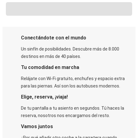
Conectándote con el mundo
Un sinfín de posibilidades. Descubre más de 8.000
destinos en más de 40 países.
Tu comodidad en marcha
Relájate con Wi-Fi gratuito, enchufes y espacio extra
para las piernas. Así son los autobuses modernos.
Elige, reserva, ¡viaja!
De tu pantalla a tu asiento en segundos. Tú haces la
reserva, nosotros nos encargamos del resto.
Vamos juntos
¿Por qué añadir otro coche a la carretera cuando