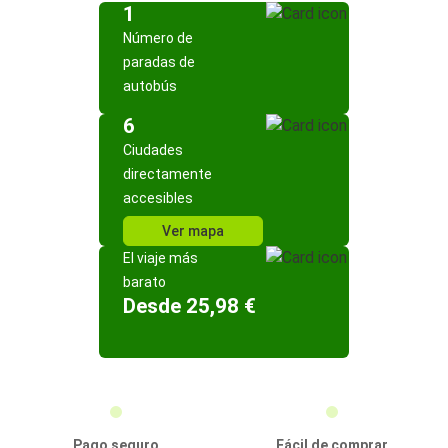
1
Número de
paradas de
autobús
6
Ciudades
directamente
accesibles
Ver mapa
El viaje más
barato
Desde 25,98 €
Pago seguro
Fácil de comprar