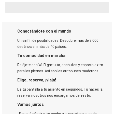
Conectándote con el mundo
Un sinfín de posibilidades. Descubre más de 8.000
destinos en más de 40 países.
Tu comodidad en marcha
Relájate con Wi-Fi gratuito, enchufes y espacio extra
para las piernas. Así son los autobuses modernos.
Elige, reserva, ¡viaja!
De tu pantalla a tu asiento en segundos. Tú haces la
reserva, nosotros nos encargamos del resto.
Vamos juntos
¿Por qué añadir otro coche a la carretera cuando