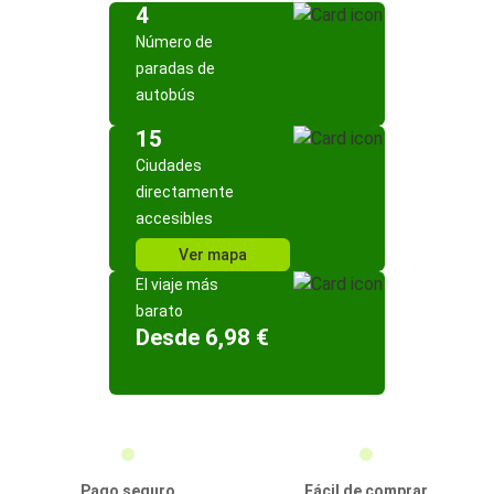
4
Número de
paradas de
autobús
15
Ciudades
directamente
accesibles
Ver mapa
El viaje más
barato
Desde 6,98 €
Pago seguro
Fácil de comprar