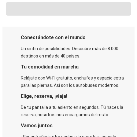
Conectándote con el mundo
Un sinfín de posibilidades. Descubre más de 8.000
destinos en más de 40 países.
Tu comodidad en marcha
Relájate con Wi-Fi gratuito, enchufes y espacio extra
para las piernas. Así son los autobuses modernos.
Elige, reserva, ¡viaja!
De tu pantalla a tu asiento en segundos. Tú haces la
reserva, nosotros nos encargamos del resto.
Vamos juntos
¿Por qué añadir otro coche a la carretera cuando