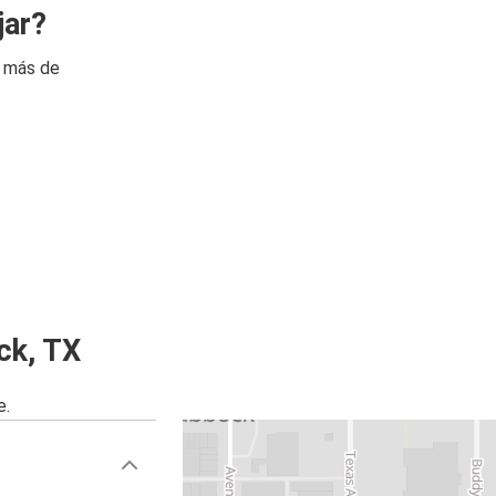
jar?
n más de
ck, TX
e.