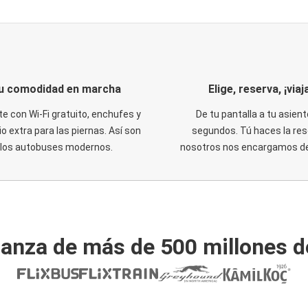
u comodidad en marcha
Elige, reserva, ¡viaja
te con Wi-Fi gratuito, enchufes y
De tu pantalla a tu asient
o extra para las piernas. Así son
segundos. Tú haces la res
los autobuses modernos.
nosotros nos encargamos del
ianza de más de 500 millones d