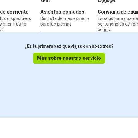
de corriente
Asientos cómodos
Consigna de equi
us dispositivos
Disfruta de más espacio
Espacio para guarda
s mientras te
para las piernas
pertenencias de fo
as
segura
¿Es la primera vez que viajas con nosotros?
Más sobre nuestro servicio