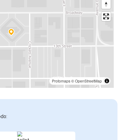
Protomaps
©
OpenStreetMap
odo: