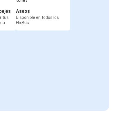
pajes
Aseos
r tus
Disponible en todos los
rma
FlixBus