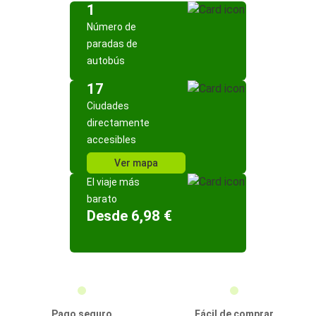
1
Número de
paradas de
autobús
17
Ciudades
directamente
accesibles
Ver mapa
El viaje más
barato
Desde 6,98 €
Pago seguro
Fácil de comprar