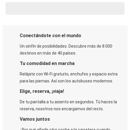
Conectándote con el mundo
Un sinfín de posibilidades. Descubre más de 8.000
destinos en más de 40 países.
Tu comodidad en marcha
Relájate con Wi-Fi gratuito, enchufes y espacio extra
para las piernas. Así son los autobuses modernos.
Elige, reserva, ¡viaja!
De tu pantalla a tu asiento en segundos. Tú haces la
reserva, nosotros nos encargamos del resto.
Vamos juntos
¿Por qué añadir otro coche a la carretera cuando