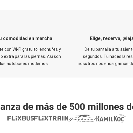
u comodidad en marcha
Elige, reserva, ¡viaja
te con Wi-Fi gratuito, enchufes y
De tu pantalla a tu asient
o extra para las piernas. Así son
segundos. Tú haces la res
los autobuses modernos.
nosotros nos encargamos del
ianza de más de 500 millones d