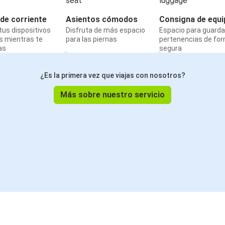
de corriente
Asientos cómodos
Consigna de equi
us dispositivos
Disfruta de más espacio
Espacio para guarda
s mientras te
para las piernas
pertenencias de fo
as
segura
¿Es la primera vez que viajas con nosotros?
Más sobre nuestro servicio