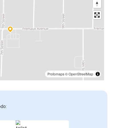
Protomaps
©
OpenStreetMap
odo: