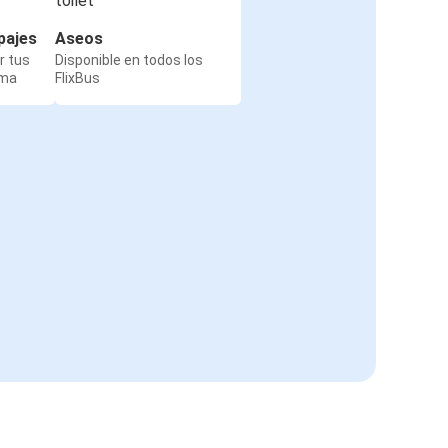
pajes
Aseos
r tus
Disponible en todos los
rma
FlixBus