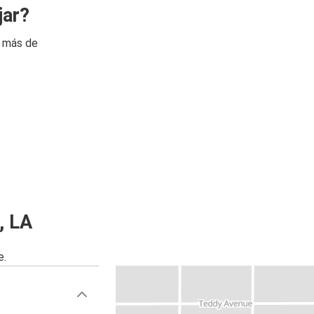
jar?
n más de
, LA
e.