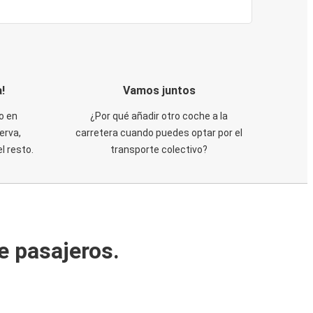
!
Vamos juntos
o en
¿Por qué añadir otro coche a la
erva,
carretera cuando puedes optar por el
 resto.
transporte colectivo?
e pasajeros.