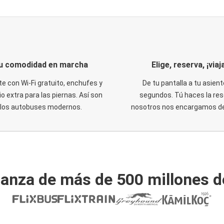
u comodidad en marcha
Elige, reserva, ¡viaja
te con Wi-Fi gratuito, enchufes y
De tu pantalla a tu asient
o extra para las piernas. Así son
segundos. Tú haces la res
los autobuses modernos.
nosotros nos encargamos del
ianza de más de 500 millones d