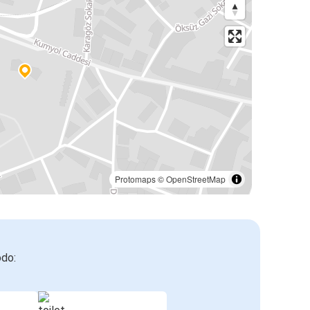
Protomaps
©
OpenStreetMap
odo: