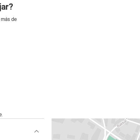
jar?
n más de
e.