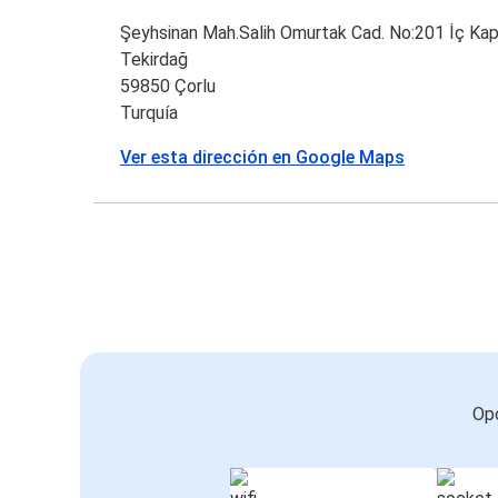
Şeyhsinan Mah.Salih Omurtak Cad. No:201 İç Kap
Tekirdağ
59850 Çorlu
Turquía
Ver esta dirección en Google Maps
Opc