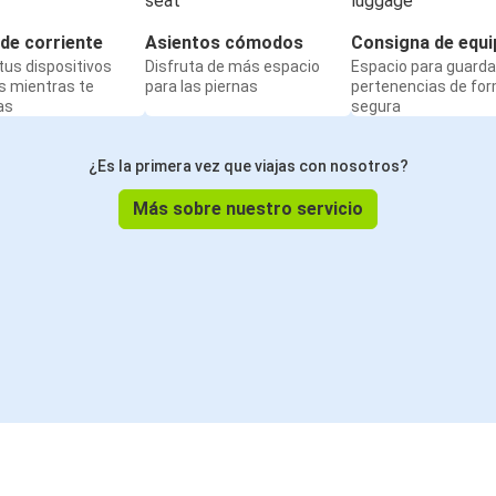
de corriente
Asientos cómodos
Consigna de equi
us dispositivos
Disfruta de más espacio
Espacio para guarda
s mientras te
para las piernas
pertenencias de fo
as
segura
¿Es la primera vez que viajas con nosotros?
Más sobre nuestro servicio