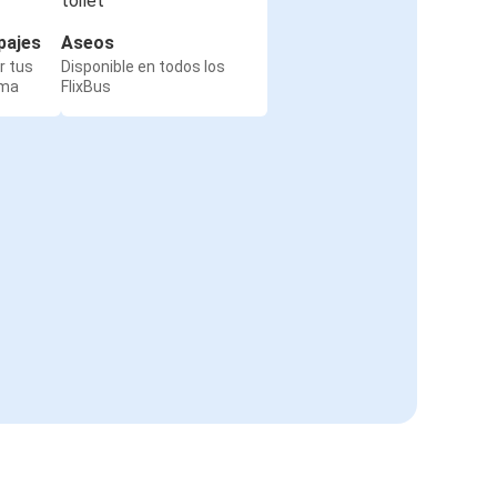
pajes
Aseos
r tus
Disponible en todos los
rma
FlixBus