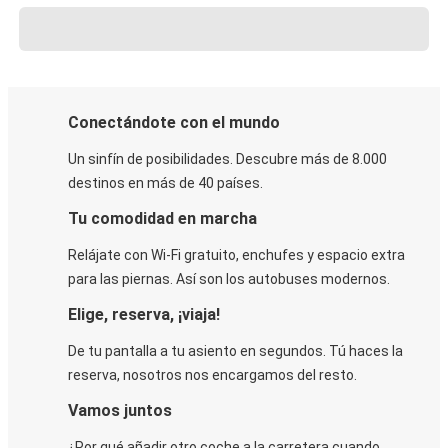
Conectándote con el mundo
Un sinfín de posibilidades. Descubre más de 8.000
destinos en más de 40 países.
Tu comodidad en marcha
Relájate con Wi-Fi gratuito, enchufes y espacio extra
para las piernas. Así son los autobuses modernos.
Elige, reserva, ¡viaja!
De tu pantalla a tu asiento en segundos. Tú haces la
reserva, nosotros nos encargamos del resto.
Vamos juntos
¿Por qué añadir otro coche a la carretera cuando