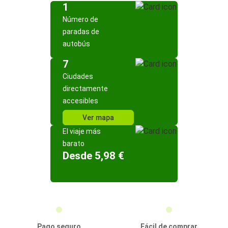
1
Número de
paradas de
autobús
7
Ciudades
directamente
accesibles
Ver mapa
El viaje más
barato
Desde 5,98 €
Pago seguro
Fácil de comprar