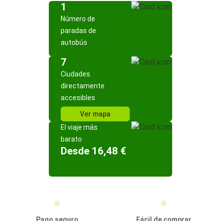
1
Número de
paradas de
autobús
7
Ciudades
directamente
accesibles
Ver mapa
El viaje más
barato
Desde 16,48 €
Pago seguro
Fácil de comprar