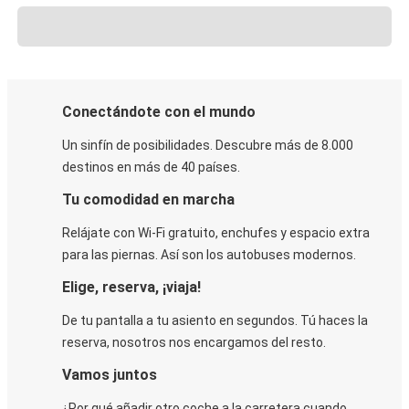
Conectándote con el mundo
Un sinfín de posibilidades. Descubre más de 8.000
destinos en más de 40 países.
Tu comodidad en marcha
Relájate con Wi-Fi gratuito, enchufes y espacio extra
para las piernas. Así son los autobuses modernos.
Elige, reserva, ¡viaja!
De tu pantalla a tu asiento en segundos. Tú haces la
reserva, nosotros nos encargamos del resto.
Vamos juntos
¿Por qué añadir otro coche a la carretera cuando