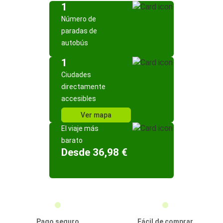
1
Número de
paradas de
autobús
1
Ciudades
directamente
accesibles
Ver mapa
El viaje más
barato
Desde 36,98 €
Pago seguro
Fácil de comprar