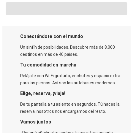
Conectándote con el mundo
Un sinfín de posibilidades. Descubre más de 8.000
destinos en más de 40 países.
Tu comodidad en marcha
Relájate con Wi-Fi gratuito, enchufes y espacio extra
para las piernas. Así son los autobuses modernos.
Elige, reserva, ¡viaja!
De tu pantalla a tu asiento en segundos. Tú haces la
reserva, nosotros nos encargamos del resto.
Vamos juntos
¿Por qué añadir otro coche a la carretera cuando