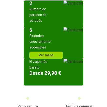
2
Número de
paradas de
autobús
6
Ciudades
directamente
accesibles
Ver mapa
El viaje más
barato
Desde 29,98 €
Pago seguro
Fácil de comprar