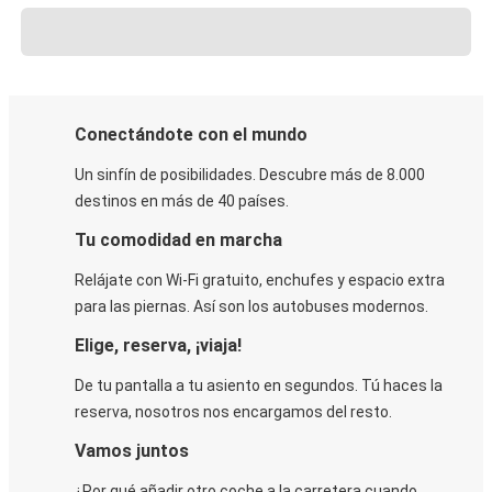
Conectándote con el mundo
Un sinfín de posibilidades. Descubre más de 8.000
destinos en más de 40 países.
Tu comodidad en marcha
Relájate con Wi-Fi gratuito, enchufes y espacio extra
para las piernas. Así son los autobuses modernos.
Elige, reserva, ¡viaja!
De tu pantalla a tu asiento en segundos. Tú haces la
reserva, nosotros nos encargamos del resto.
Vamos juntos
¿Por qué añadir otro coche a la carretera cuando