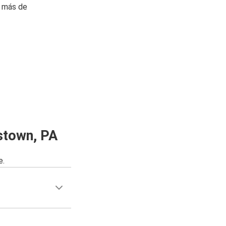
n más de
stown, PA
e.