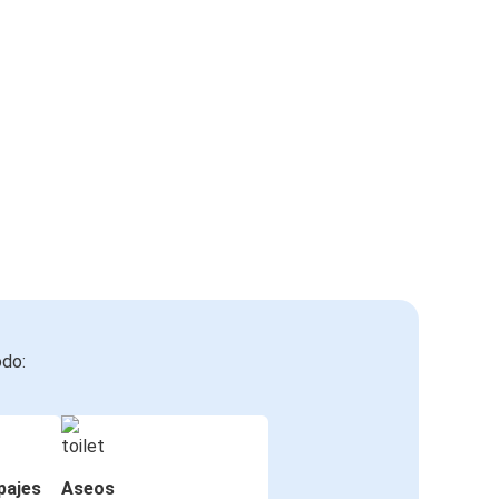
odo:
pajes
Aseos