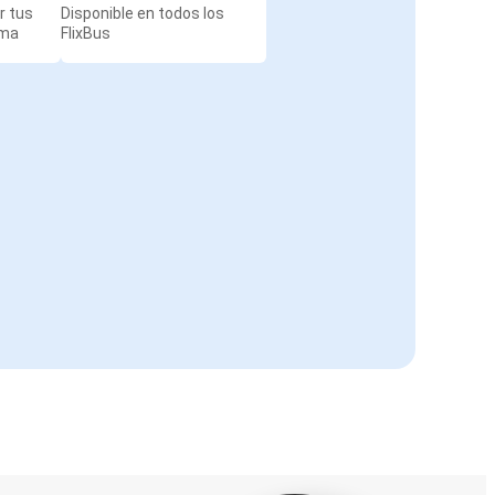
r tus
Disponible en todos los
rma
FlixBus