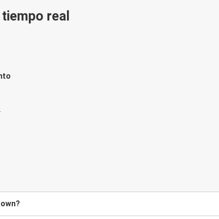
n tiempo real
nto
stown?