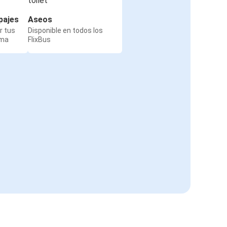
pajes
Aseos
r tus
Disponible en todos los
rma
FlixBus