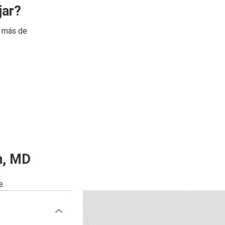
jar?
n más de
n, MD
e.