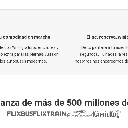
u comodidad en marcha
Elige, reserva, ¡viaja
te con Wi-Fi gratuito, enchufes y
De tu pantalla a tu asient
o extra para las piernas. Así son
segundos. Tú haces la res
los autobuses modernos.
nosotros nos encargamos del
ianza de más de 500 millones d