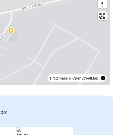
Protomaps
©
OpenStreetMap
odo: