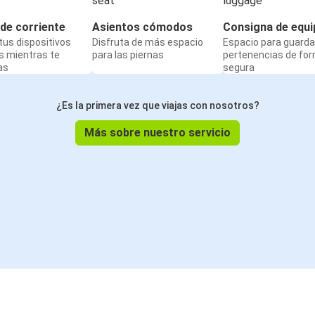
de corriente
Asientos cómodos
Consigna de equi
us dispositivos
Disfruta de más espacio
Espacio para guarda
s mientras te
para las piernas
pertenencias de fo
as
segura
¿Es la primera vez que viajas con nosotros?
Más sobre nuestro servicio