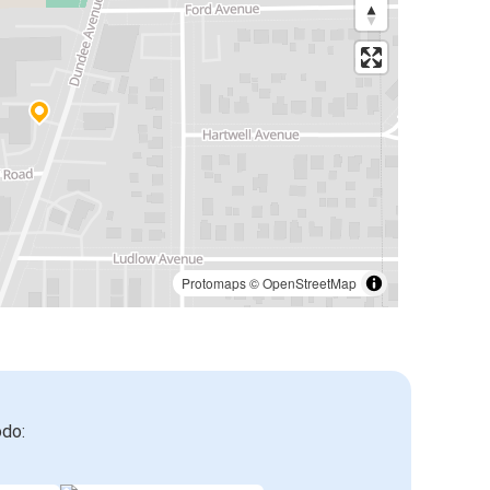
Protomaps
©
OpenStreetMap
odo: