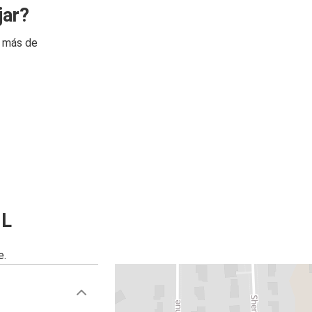
jar?
n más de
IL
e.