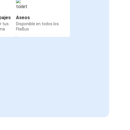
pajes
Aseos
r tus
Disponible en todos los
rma
FlixBus