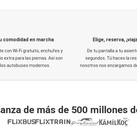
u comodidad en marcha
Elige, reserva, ¡viaja
te con Wi-Fi gratuito, enchufes y
De tu pantalla a tu asient
o extra para las piernas. Así son
segundos. Tú haces la res
los autobuses modernos.
nosotros nos encargamos del
ianza de más de 500 millones d