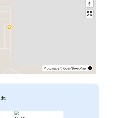
Protomaps
©
OpenStreetMap
odo: