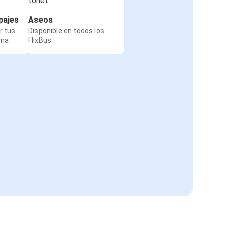
pajes
Aseos
r tus
Disponible en todos los
rma
FlixBus