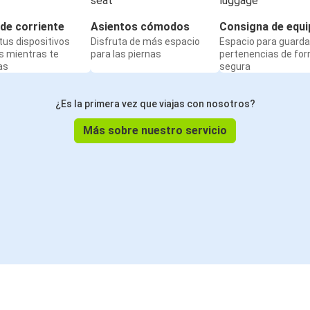
de corriente
Asientos cómodos
Consigna de equi
us dispositivos
Disfruta de más espacio
Espacio para guarda
s mientras te
para las piernas
pertenencias de fo
as
segura
¿Es la primera vez que viajas con nosotros?
Más sobre nuestro servicio