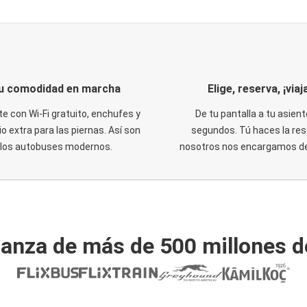
u comodidad en marcha
Elige, reserva, ¡viaja
te con Wi-Fi gratuito, enchufes y
De tu pantalla a tu asient
o extra para las piernas. Así son
segundos. Tú haces la res
los autobuses modernos.
nosotros nos encargamos del
ianza de más de 500 millones d