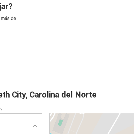
jar?
n más de
th City, Carolina del Norte
e.