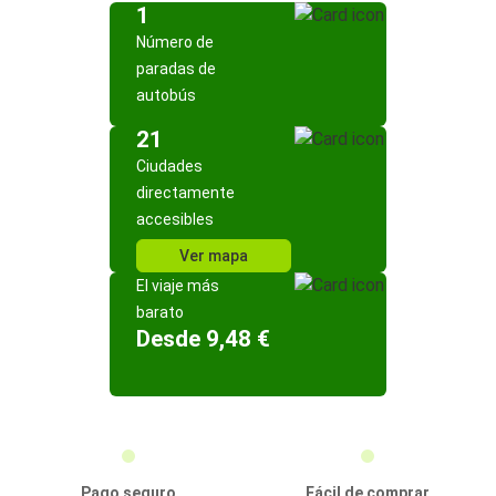
1
Número de
paradas de
autobús
21
Ciudades
directamente
accesibles
Ver mapa
El viaje más
barato
Desde 9,48 €
Pago seguro
Fácil de comprar