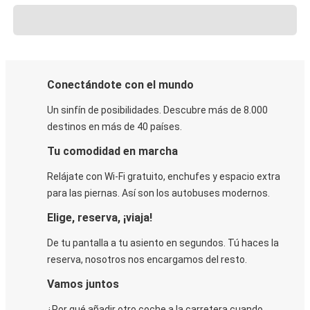
Conectándote con el mundo
Un sinfín de posibilidades. Descubre más de 8.000
destinos en más de 40 países.
Tu comodidad en marcha
Relájate con Wi-Fi gratuito, enchufes y espacio extra
para las piernas. Así son los autobuses modernos.
Elige, reserva, ¡viaja!
De tu pantalla a tu asiento en segundos. Tú haces la
reserva, nosotros nos encargamos del resto.
Vamos juntos
¿Por qué añadir otro coche a la carretera cuando