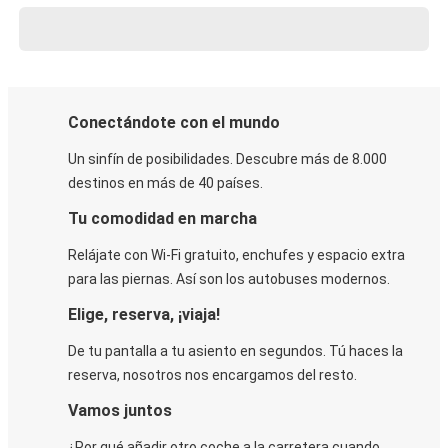
Conectándote con el mundo
Un sinfín de posibilidades. Descubre más de 8.000
destinos en más de 40 países.
Tu comodidad en marcha
Relájate con Wi-Fi gratuito, enchufes y espacio extra
para las piernas. Así son los autobuses modernos.
Elige, reserva, ¡viaja!
De tu pantalla a tu asiento en segundos. Tú haces la
reserva, nosotros nos encargamos del resto.
Vamos juntos
¿Por qué añadir otro coche a la carretera cuando