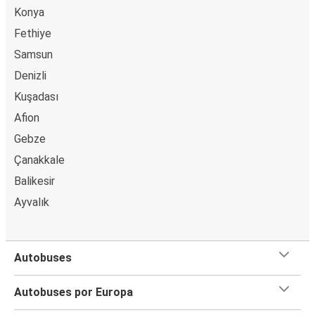
Konya
Fethiye
Samsun
Denizli
Kuşadası
Afion
Gebze
Çanakkale
Balikesir
Ayvalık
Autobuses
Autobuses por Europa