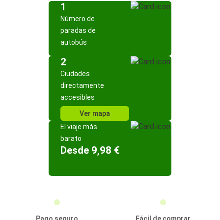
1
Número de
paradas de
autobús
2
Ciudades
directamente
accesibles
Ver mapa
El viaje más
barato
Desde 9,98 €
Pago seguro
Fácil de comprar