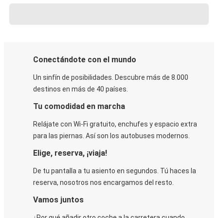
Conectándote con el mundo
Un sinfín de posibilidades. Descubre más de 8.000
destinos en más de 40 países.
Tu comodidad en marcha
Relájate con Wi-Fi gratuito, enchufes y espacio extra
para las piernas. Así son los autobuses modernos.
Elige, reserva, ¡viaja!
De tu pantalla a tu asiento en segundos. Tú haces la
reserva, nosotros nos encargamos del resto.
Vamos juntos
¿Por qué añadir otro coche a la carretera cuando