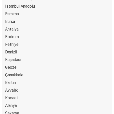
Istanbul Anadolu
Esmirna
Bursa
Antalya
Bodrum
Fethiye
Denizli
Kuşadası
Gebze
Çanakkale
Bartın
Ayvalık
Kocaeli
Alanya
Sakarya