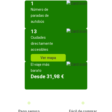
1
Número de
paradas de
autobús
13
Ciudades
directamente
accesibles
Ver mapa
El viaje más
barato
Desde 31,98 €
Pago seguro
Fácil de comprar