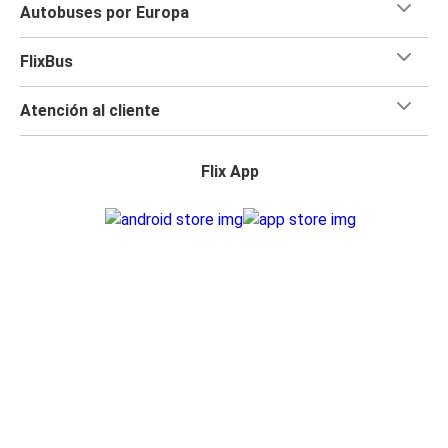
Autobuses por Europa
FlixBus
Atención al cliente
Flix App
Flix en:
Acceso para distribuidor
Política de privacidad
Derechos pasajeros
Aviso legal
Accesibilidad