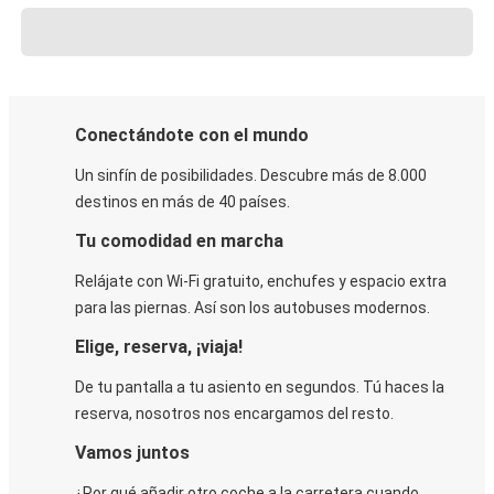
Conectándote con el mundo
Un sinfín de posibilidades. Descubre más de 8.000
destinos en más de 40 países.
Tu comodidad en marcha
Relájate con Wi-Fi gratuito, enchufes y espacio extra
para las piernas. Así son los autobuses modernos.
Elige, reserva, ¡viaja!
De tu pantalla a tu asiento en segundos. Tú haces la
reserva, nosotros nos encargamos del resto.
Vamos juntos
¿Por qué añadir otro coche a la carretera cuando