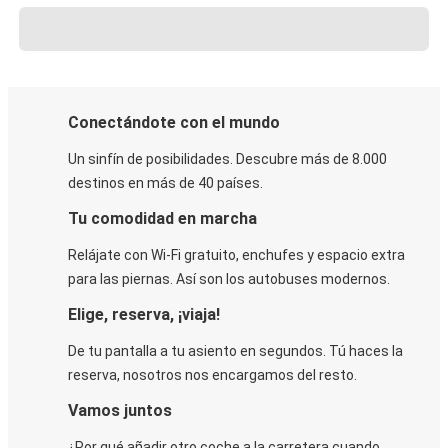
Conectándote con el mundo
Un sinfín de posibilidades. Descubre más de 8.000
destinos en más de 40 países.
Tu comodidad en marcha
Relájate con Wi-Fi gratuito, enchufes y espacio extra
para las piernas. Así son los autobuses modernos.
Elige, reserva, ¡viaja!
De tu pantalla a tu asiento en segundos. Tú haces la
reserva, nosotros nos encargamos del resto.
Vamos juntos
¿Por qué añadir otro coche a la carretera cuando