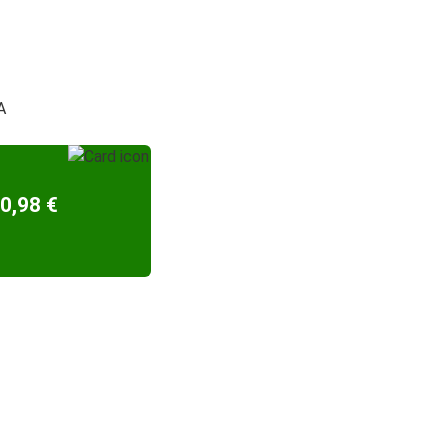
A
0,98 €