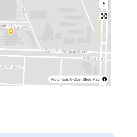
Protomaps
©
OpenStreetMap