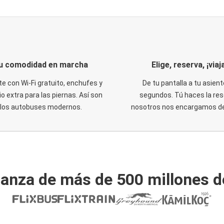
u comodidad en marcha
Elige, reserva, ¡viaja
te con Wi-Fi gratuito, enchufes y
De tu pantalla a tu asient
o extra para las piernas. Así son
segundos. Tú haces la res
los autobuses modernos.
nosotros nos encargamos del
ianza de más de 500 millones d