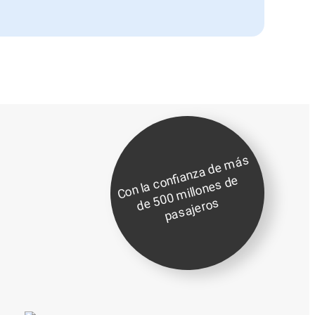
C
o
n l
a
c
o
nfi
a
n
z
a
d
e
m
á
s
d
5
0
0
mill
o
n
e
s
d
p
a
s
aj
er
o
e
e
s