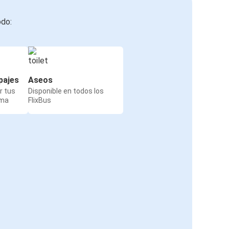
odo:
pajes
Aseos
r tus
Disponible en todos los
rma
FlixBus