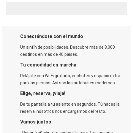
Conectándote con el mundo
Un sinfín de posibilidades. Descubre más de 8.000
destinos en más de 40 países.
Tu comodidad en marcha
Relájate con Wi-Fi gratuito, enchufes y espacio extra
para las piernas. Así son los autobuses modernos.
Elige, reserva, ¡viaja!
De tu pantalla a tu asiento en segundos. Tú haces la
reserva, nosotros nos encargamos del resto.
Vamos juntos
¿Por qué añadir otro coche a la carretera cuando