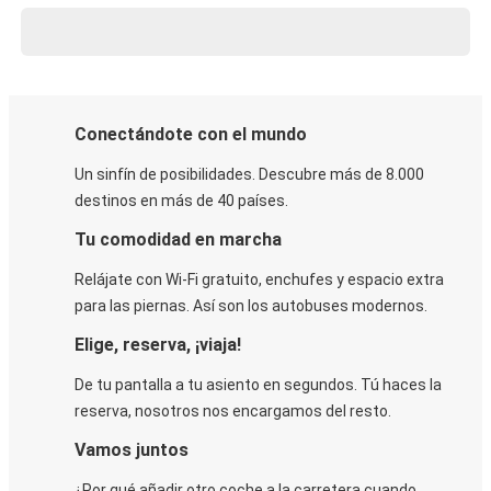
Conectándote con el mundo
Un sinfín de posibilidades. Descubre más de 8.000
destinos en más de 40 países.
Tu comodidad en marcha
Relájate con Wi-Fi gratuito, enchufes y espacio extra
para las piernas. Así son los autobuses modernos.
Elige, reserva, ¡viaja!
De tu pantalla a tu asiento en segundos. Tú haces la
reserva, nosotros nos encargamos del resto.
Vamos juntos
¿Por qué añadir otro coche a la carretera cuando