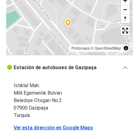
Protomaps
©
OpenStreetMap
Estación de autobuses de Gazipaşa
İstiklal Mah.
Milli Egemenlık Bulvarı
Beledıye Otogarı No:2
07900 Gazipaşa
Turquía
Ver esta dirección en Google Maps