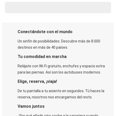
Conectándote con el mundo
Un sinfín de posibilidades. Descubre más de 8.000
destinos en más de 40 países.
Tu comodidad en marcha
Relájate con Wi-Fi gratuito, enchufes y espacio extra
para las piernas. Así son los autobuses modernos.
Elige, reserva, ¡viaja!
De tu pantalla a tu asiento en segundos. Tú haces la
reserva, nosotros nos encargamos del resto.
Vamos juntos
¿Por qué añadir otro coche a la carretera cuando