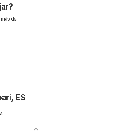
jar?
n más de
ari, ES
e.