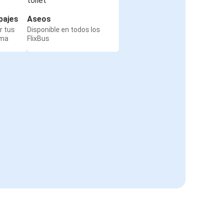
pajes
Aseos
r tus
Disponible en todos los
rma
FlixBus