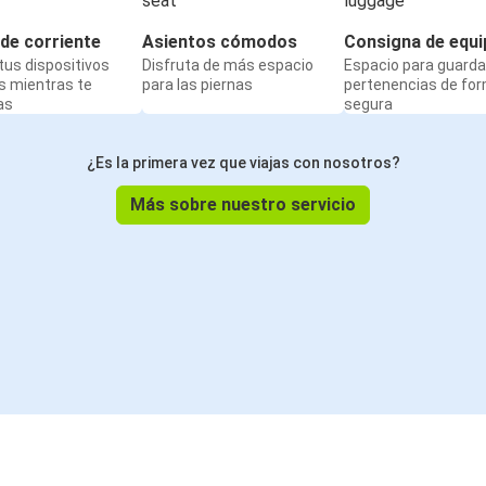
de corriente
Asientos cómodos
Consigna de equi
us dispositivos
Disfruta de más espacio
Espacio para guarda
s mientras te
para las piernas
pertenencias de fo
as
segura
¿Es la primera vez que viajas con nosotros?
Más sobre nuestro servicio