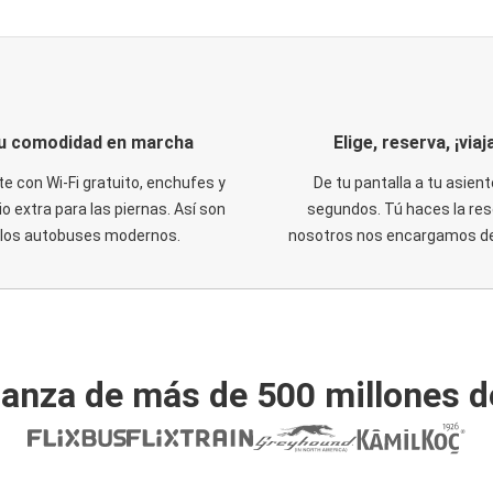
u comodidad en marcha
Elige, reserva, ¡viaja
te con Wi-Fi gratuito, enchufes y
De tu pantalla a tu asient
o extra para las piernas. Así son
segundos. Tú haces la res
los autobuses modernos.
nosotros nos encargamos del
ianza de más de 500 millones d