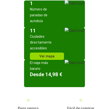
1
Número de
paradas de
autobús
11
Ciudades
directamente
accesibles
Ver mapa
El viaje más
barato
Desde 14,98 €
Pago seguro
Fácil de comprar