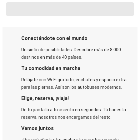
Conectándote con el mundo
Un sinfín de posibilidades. Descubre más de 8.000
destinos en más de 40 países.
Tu comodidad en marcha
Relájate con Wi-Fi gratuito, enchufes y espacio extra
para las piernas. Así son los autobuses modernos.
Elige, reserva, ¡viaja!
De tu pantalla a tu asiento en segundos. Tú haces la
reserva, nosotros nos encargamos del resto.
Vamos juntos
¿Por qué añadir otro coche a la carretera cuando