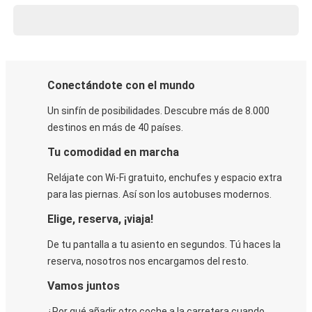
Conectándote con el mundo
Un sinfín de posibilidades. Descubre más de 8.000
destinos en más de 40 países.
Tu comodidad en marcha
Relájate con Wi-Fi gratuito, enchufes y espacio extra
para las piernas. Así son los autobuses modernos.
Elige, reserva, ¡viaja!
De tu pantalla a tu asiento en segundos. Tú haces la
reserva, nosotros nos encargamos del resto.
Vamos juntos
¿Por qué añadir otro coche a la carretera cuando