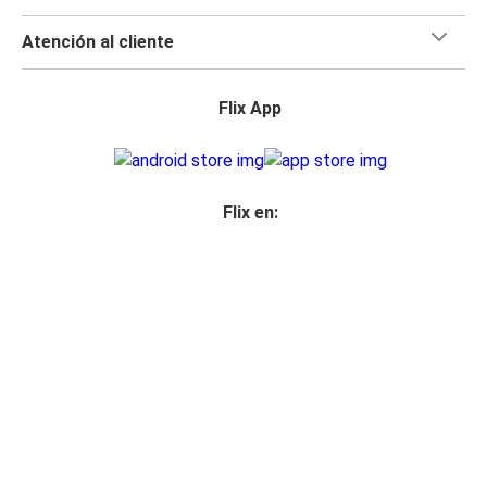
Atención al cliente
Flix App
Flix en:
Acceso para distribuidor
Política de privacidad
Derechos pasajeros
Aviso legal
Accesibilidad
Cambiar la configuración de las cookies
© 2026 Flix SE