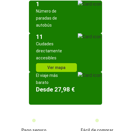
1
Número de
paradas de
autobús
11
Ciudades
directamente
accesibles
Ver mapa
El viaje más
barato
Desde 27,98 €
Pago seguro
Fácil de comprar