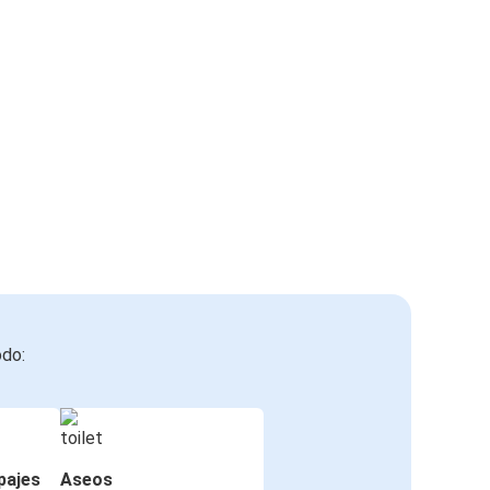
odo:
pajes
Aseos