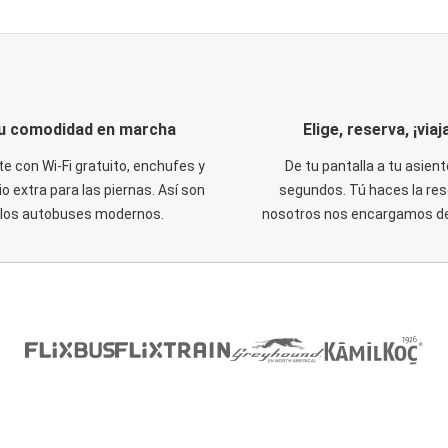
u comodidad en marcha
Elige, reserva, ¡viaja
te con Wi-Fi gratuito, enchufes y
De tu pantalla a tu asient
o extra para las piernas. Así son
segundos. Tú haces la res
los autobuses modernos.
nosotros nos encargamos del