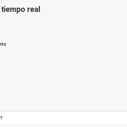
n tiempo real
nto
a?