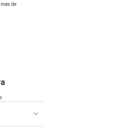
n más de
va
e.