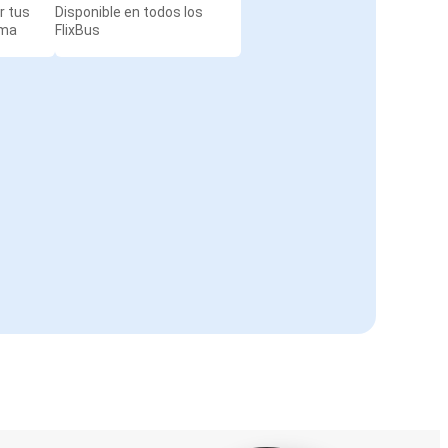
r tus
Disponible en todos los
rma
FlixBus