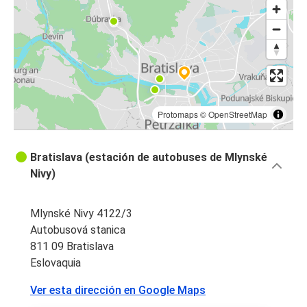
Bratislava
Cracovia
Bratislava
Bratislava
Nitra
Protomaps
©
OpenStreetMap
Bratislava
Bratislava (estación de autobuses de Mlynské
Múnich
Nivy)
Bratislava
Cracovia
Mlynské Nivy 4122/3
Autobusová stanica
Aeropuerto de Budapest
811 09 Bratislava
Bratislava
Eslovaquia
Ver esta dirección en Google Maps
Nitra