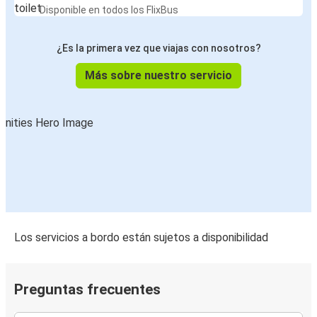
Disponible en todos los FlixBus
Bratislava
¿Es la primera vez que viajas con nosotros?
Breslavia
Más sobre nuestro servicio
Liubliana
Bratislava
Katowice
Bratislava
Uzhhorod
Bratislava
Los servicios a bordo están sujetos a disponibilidad
Bratislava
Katowice
Preguntas frecuentes
Graz
Bratislava