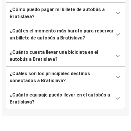
¿Cómo puedo pagar mi billete de autobús a
Stuttgart
Bratislava?
Bratislava
¿Cuál es el momento más barato para reservar
Győr, Hungría
un billete de autobús a Bratislava?
Bratislava
¿Cuánto cuesta llevar una bicicleta en el
Bratislava
autobús a Bratislava?
Salzburgo
¿Cuáles son los principales destinos
Dresde
conectados a Bratislava?
Bratislava
¿Cuánto equipaje puedo llevar en el autobús a
Bratislava
Bratislava?
Fráncfort del Meno
Venecia
Bratislava