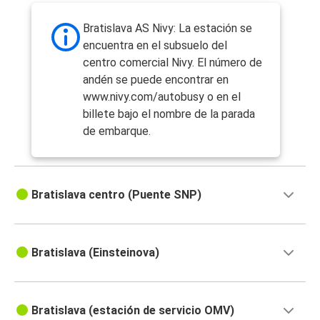
Bratislava
Bratislava AS Nivy: La estación se
Varsovia
encuentra en el subsuelo del
Bratislava
centro comercial Nivy. El número de
andén se puede encontrar en
Bratislava
www.nivy.com/autobusy o en el
Berlín
billete bajo el nombre de la parada
de embarque.
Bratislava
Zagreb
Bratislava centro (Puente SNP)
Bratislava
Aeropuerto de Budapest
Bratislava
Bratislava (Einsteinova)
Varsovia
Berlín
Bratislava (estación de servicio OMV)