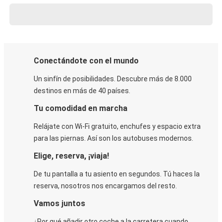
Conectándote con el mundo
Un sinfín de posibilidades. Descubre más de 8.000
destinos en más de 40 países.
Tu comodidad en marcha
Relájate con Wi-Fi gratuito, enchufes y espacio extra
para las piernas. Así son los autobuses modernos.
Elige, reserva, ¡viaja!
De tu pantalla a tu asiento en segundos. Tú haces la
reserva, nosotros nos encargamos del resto.
Vamos juntos
¿Por qué añadir otro coche a la carretera cuando