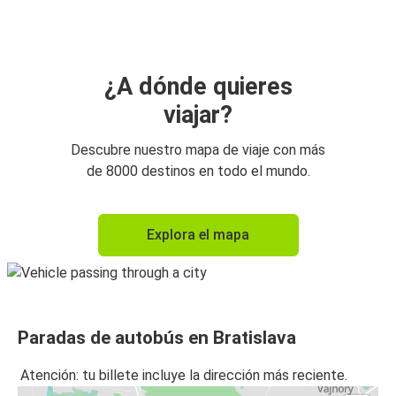
Bratislava
Bratislava
Aeropuerto de Viena
¿A dónde quieres
viajar?
Bratislava
Praga
Descubre nuestro mapa de viaje con más
de 8000 destinos en todo el mundo.
Praga
Bratislava
Explora el mapa
Bratislava
Brno
Brno
Paradas de autobús en Bratislava
Bratislava
Atención: tu billete incluye la dirección más reciente.
Múnich