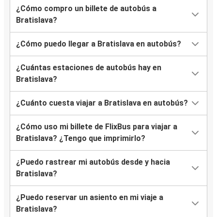
¿Cómo compro un billete de autobús a
Bratislava?
Bratislava
Košice
¿Cómo puedo llegar a Bratislava en autobús?
Belgrado
¿Cuántas estaciones de autobús hay en
Bratislava
Bratislava?
Bratislava
¿Cuánto cuesta viajar a Bratislava en autobús?
Graz
¿Cómo uso mi billete de FlixBus para viajar a
Bratislava
Bratislava? ¿Tengo que imprimirlo?
Uzhhorod
¿Puedo rastrear mi autobús desde y hacia
Bratislava
Bratislava?
Zúrich
¿Puedo reservar un asiento en mi viaje a
Bratislava
Bratislava?
Győr, Hungría