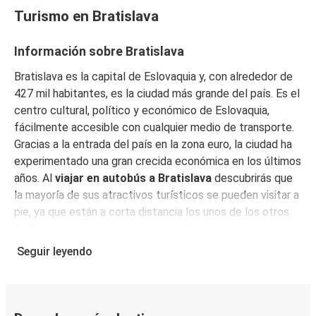
Turismo en Bratislava
Banská Bystrica
Bratislava
Información sobre Bratislava
Bratislava es la capital de Eslovaquia y, con alrededor de
Zúrich
427 mil habitantes, es la ciudad más grande del país. Es el
Bratislava
centro cultural, político y económico de Eslovaquia,
fácilmente accesible con cualquier medio de transporte.
Bratislava
Gracias a la entrada del país en la zona euro, la ciudad ha
Dresde
experimentado una gran crecida económica en los últimos
años. Al
viajar en autobús a Bratislava
descubrirás que
Fráncfort del Meno
la mayoría de sus atractivos turísticos se pueden visitar a
Bratislava
pie, ya que están a corta distancia los unos de los otros.
En Bratislava hay monumentos y reliquias que datan
Bratislava
desde la Edad de Piedra. La ciudad ha tenido sus épocas,
Belgrado
Seguir leyendo
sobreviviendo los celtas, los romanos, el Reino de Hungría,
el imperio austrohúngaro y la amenaza soviética. Situada a
Košice
orillas del río Danubio, es aquí donde comienzan los
Bratislava
montes Cárpatos. Realmente vale la pena viajar en