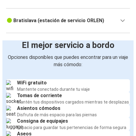
Bratislava
Zagreb
Bratislava (estación de servicio ORLEN)
Bratislava
Breslavia
El mejor servicio a bordo
Bratislava
Opciones disponibles que puedes encontrar para un viaje
Lviv
más cómodo:
Bratislava
Bratislava
WiFi gratuito
Mantente conectado durante tu viaje
Liubliana
Tomas de corriente
Mantén tus dispositivos cargados mientras te desplazas
Bratislava
Asientos cómodos
Lviv
Disfruta de más espacio para las piernas
Consigna de equipajes
Bratislava
Espacio para guardar tus pertenencias de forma segura
Aseos
Split