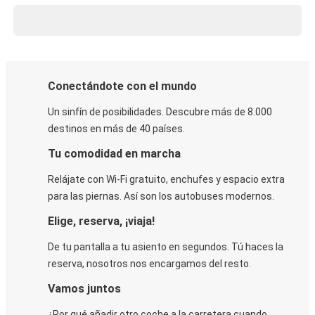
Conectándote con el mundo
Un sinfín de posibilidades. Descubre más de 8.000
destinos en más de 40 países.
Tu comodidad en marcha
Relájate con Wi-Fi gratuito, enchufes y espacio extra
para las piernas. Así son los autobuses modernos.
Elige, reserva, ¡viaja!
De tu pantalla a tu asiento en segundos. Tú haces la
reserva, nosotros nos encargamos del resto.
Vamos juntos
¿Por qué añadir otro coche a la carretera cuando