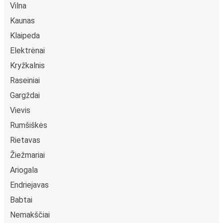
Vilna
Kaunas
Klaipeda
Elektrėnai
Kryžkalnis
Raseiniai
Gargždai
Vievis
Rumšiškės
Rietavas
Žiežmariai
Ariogala
Endriejavas
Babtai
Nemakščiai