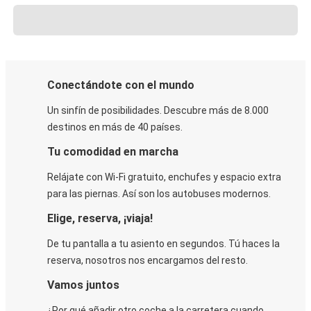
Conectándote con el mundo
Un sinfín de posibilidades. Descubre más de 8.000
destinos en más de 40 países.
Tu comodidad en marcha
Relájate con Wi-Fi gratuito, enchufes y espacio extra
para las piernas. Así son los autobuses modernos.
Elige, reserva, ¡viaja!
De tu pantalla a tu asiento en segundos. Tú haces la
reserva, nosotros nos encargamos del resto.
Vamos juntos
¿Por qué añadir otro coche a la carretera cuando