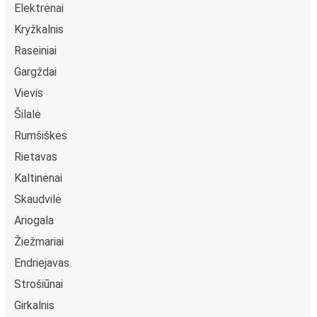
Elektrėnai
Kryžkalnis
Raseiniai
Gargždai
Vievis
Šilalė
Rumšiškės
Rietavas
Kaltinėnai
Skaudvilė
Ariogala
Žiežmariai
Endriejavas
Strošiūnai
Girkalnis