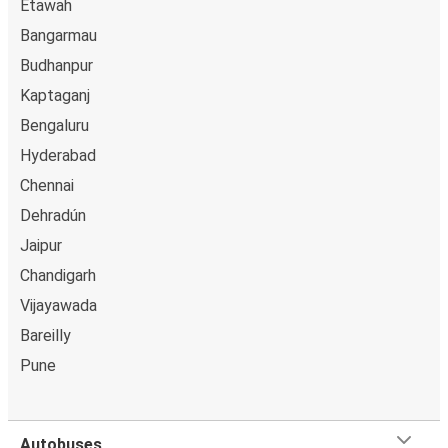
Etawah
Bangarmau
Budhanpur
Kaptaganj
Bengaluru
Hyderabad
Chennai
Dehradún
Jaipur
Chandigarh
Vijayawada
Bareilly
Pune
Autobuses