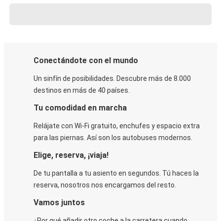
Conectándote con el mundo
Un sinfín de posibilidades. Descubre más de 8.000
destinos en más de 40 países.
Tu comodidad en marcha
Relájate con Wi-Fi gratuito, enchufes y espacio extra
para las piernas. Así son los autobuses modernos.
Elige, reserva, ¡viaja!
De tu pantalla a tu asiento en segundos. Tú haces la
reserva, nosotros nos encargamos del resto.
Vamos juntos
¿Por qué añadir otro coche a la carretera cuando