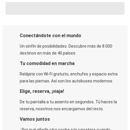
Conectándote con el mundo
Un sinfín de posibilidades. Descubre más de 8.000
destinos en más de 40 países.
Tu comodidad en marcha
Relájate con Wi-Fi gratuito, enchufes y espacio extra
para las piernas. Así son los autobuses modernos.
Elige, reserva, ¡viaja!
De tu pantalla a tu asiento en segundos. Tú haces la
reserva, nosotros nos encargamos del resto.
Vamos juntos
¿Por qué añadir otro coche a la carretera cuando