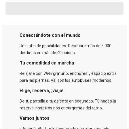
Conectándote con el mundo
Un sinfín de posibilidades. Descubre más de 8.000
destinos en más de 40 países.
Tu comodidad en marcha
Relájate con Wi-Fi gratuito, enchufes y espacio extra
para las piernas. Así son los autobuses modernos.
Elige, reserva, ¡viaja!
De tu pantalla a tu asiento en segundos. Tú haces la
reserva, nosotros nos encargamos del resto.
Vamos juntos
¿Por qué añadir otro coche a la carretera cuando