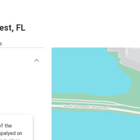
est, FL
e.
of the
ispalyed on