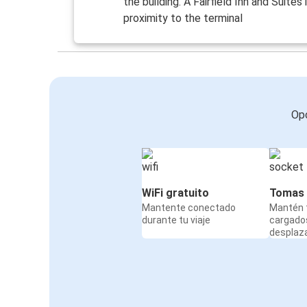
the building. A Fairfield Inn and Suites 
proximity to the terminal
Opc
WiFi gratuito
Tomas 
Mantente conectado
Mantén t
durante tu viaje
cargado
desplaz