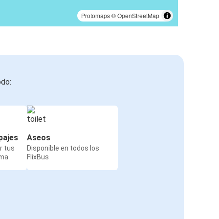
Protomaps
©
OpenStreetMap
odo:
pajes
Aseos
r tus
Disponible en todos los
rma
FlixBus