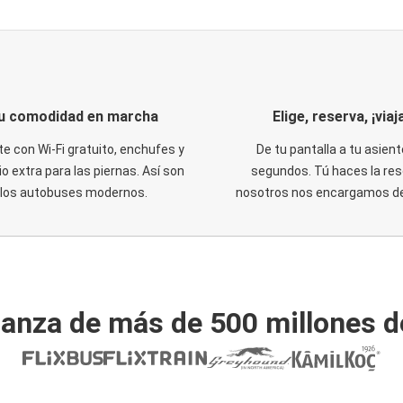
u comodidad en marcha
Elige, reserva, ¡viaja
te con Wi-Fi gratuito, enchufes y
De tu pantalla a tu asient
o extra para las piernas. Así son
segundos. Tú haces la res
los autobuses modernos.
nosotros nos encargamos del
ianza de más de 500 millones d