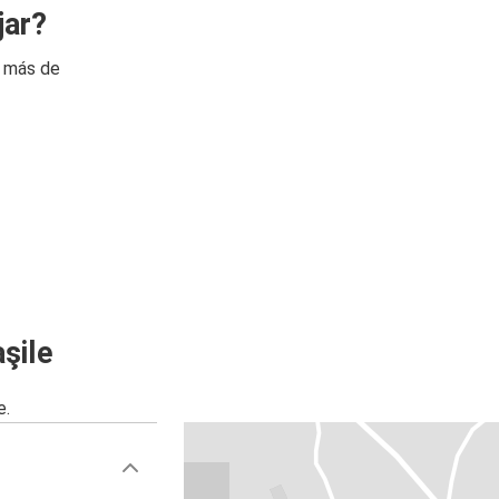
jar?
n más de
şile
e.