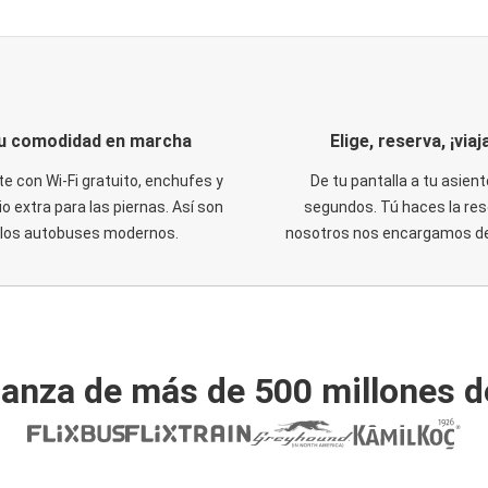
u comodidad en marcha
Elige, reserva, ¡viaja
te con Wi-Fi gratuito, enchufes y
De tu pantalla a tu asient
o extra para las piernas. Así son
segundos. Tú haces la res
los autobuses modernos.
nosotros nos encargamos del
ianza de más de 500 millones d