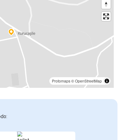
Protomaps
©
OpenStreetMap
odo: