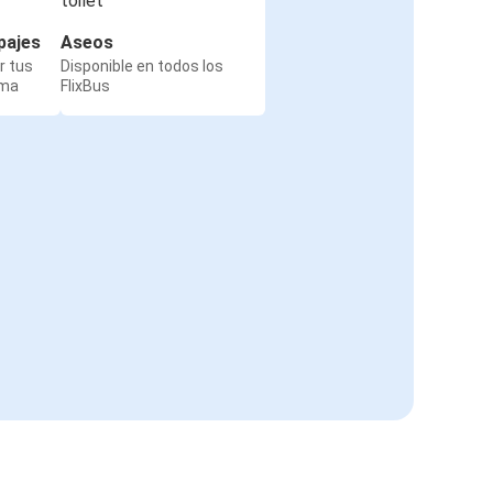
pajes
Aseos
r tus
Disponible en todos los
rma
FlixBus