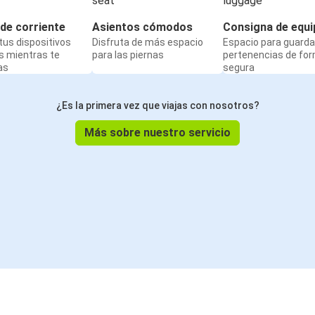
de corriente
Asientos cómodos
Consigna de equi
us dispositivos
Disfruta de más espacio
Espacio para guarda
s mientras te
para las piernas
pertenencias de fo
as
segura
¿Es la primera vez que viajas con nosotros?
Más sobre nuestro servicio