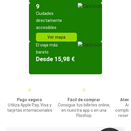
9
Ciudades
directamente
accesibles
Ver mapa
El viaje más
barato
Desde 15,98 €
Pago seguro
Fácil de comprar
Atenc
Utiliza Apple Pay, Visa y
Consigue tus billetes online,
Asi
tarjetas internacionales
en nuestra app o en una
complic
Flixshop
reserv