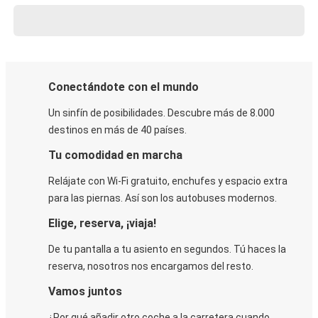
Conectándote con el mundo
Un sinfín de posibilidades. Descubre más de 8.000
destinos en más de 40 países.
Tu comodidad en marcha
Relájate con Wi-Fi gratuito, enchufes y espacio extra
para las piernas. Así son los autobuses modernos.
Elige, reserva, ¡viaja!
De tu pantalla a tu asiento en segundos. Tú haces la
reserva, nosotros nos encargamos del resto.
Vamos juntos
¿Por qué añadir otro coche a la carretera cuando