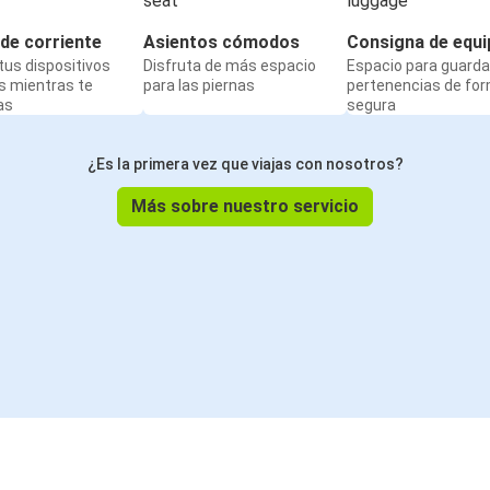
de corriente
Asientos cómodos
Consigna de equi
us dispositivos
Disfruta de más espacio
Espacio para guarda
s mientras te
para las piernas
pertenencias de fo
as
segura
¿Es la primera vez que viajas con nosotros?
Más sobre nuestro servicio