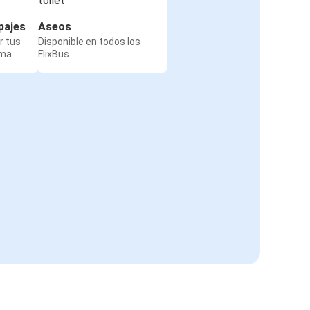
pajes
Aseos
r tus
Disponible en todos los
rma
FlixBus