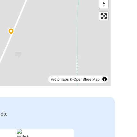
Protomaps
©
OpenStreetMap
odo: