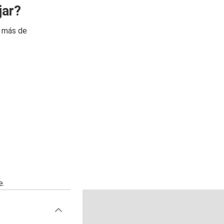
jar?
n más de
e.