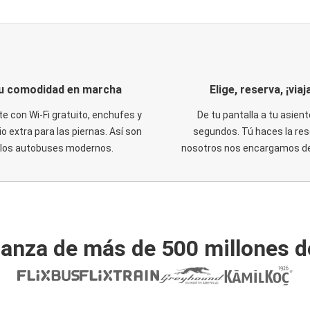
u comodidad en marcha
Elige, reserva, ¡viaja
te con Wi-Fi gratuito, enchufes y
De tu pantalla a tu asient
o extra para las piernas. Así son
segundos. Tú haces la res
los autobuses modernos.
nosotros nos encargamos del
ianza de más de 500 millones d