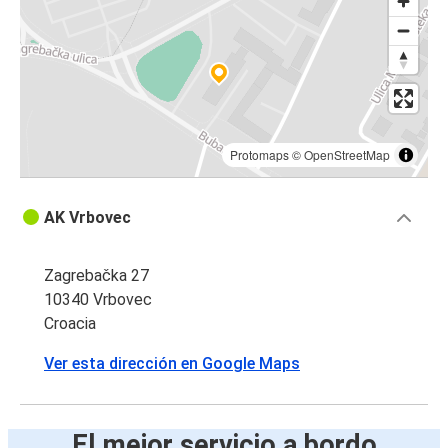
Protomaps
©
OpenStreetMap
AK Vrbovec
Zagrebačka 27
10340 Vrbovec
Croacia
Ver esta dirección en Google Maps
El mejor servicio a bordo