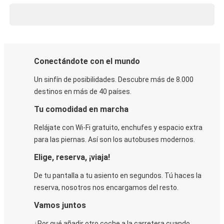
Conectándote con el mundo
Un sinfín de posibilidades. Descubre más de 8.000
destinos en más de 40 países.
Tu comodidad en marcha
Relájate con Wi-Fi gratuito, enchufes y espacio extra
para las piernas. Así son los autobuses modernos.
Elige, reserva, ¡viaja!
De tu pantalla a tu asiento en segundos. Tú haces la
reserva, nosotros nos encargamos del resto.
Vamos juntos
¿Por qué añadir otro coche a la carretera cuando