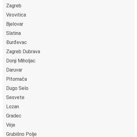
Zagreb
Virovitica
Bjelovar
Slatina
Đurđevac
Zagreb Dubrava
Donji Miholjac
Daruvar
Pitomača
Dugo Selo
Sesvete
Lozan
Gradec
Virje
Grubišno Polje