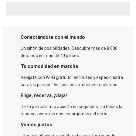
Conectándote con el mundo
Un sinfín de posibilidades. Descubre más de 8.000
destinos en más de 40 países.
Tu comodidad en marcha
Relájate con Wi-Fi gratuito, enchufes y espacio extra
para las piernas. Así son los autobuses modernos.
Elige, reserva, ¡viaja!
De tu pantalla a tu asiento en segundos. Tú haces la
reserva, nosotros nos encargamos del resto.
Vamos juntos
¿Por qué añadir otro coche a la carretera cuando