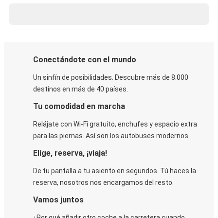
Conectándote con el mundo
Un sinfín de posibilidades. Descubre más de 8.000
destinos en más de 40 países.
Tu comodidad en marcha
Relájate con Wi-Fi gratuito, enchufes y espacio extra
para las piernas. Así son los autobuses modernos.
Elige, reserva, ¡viaja!
De tu pantalla a tu asiento en segundos. Tú haces la
reserva, nosotros nos encargamos del resto.
Vamos juntos
¿Por qué añadir otro coche a la carretera cuando