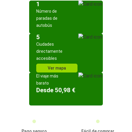
1
Número de
paradas de
autobús
5
Ciudades
directamente
accesibles
Ver mapa
El viaje más
barato
Desde 50,98 €
Pago seguro
Fácil de comprar