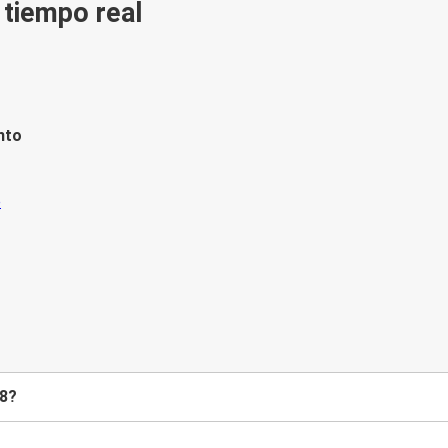
n tiempo real
nto
-8?