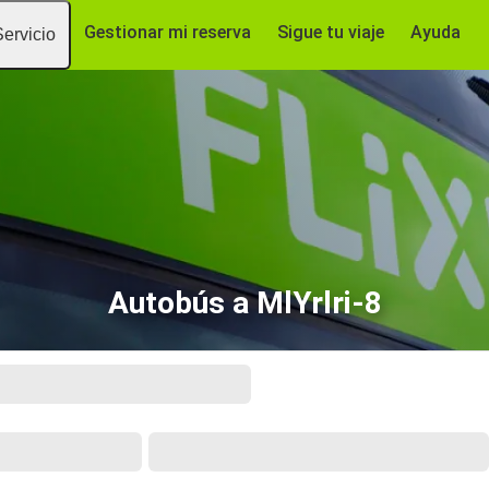
Gestionar mi reserva
Sigue tu viaje
Ayuda
Servicio
Autobús a MlYrlri-8