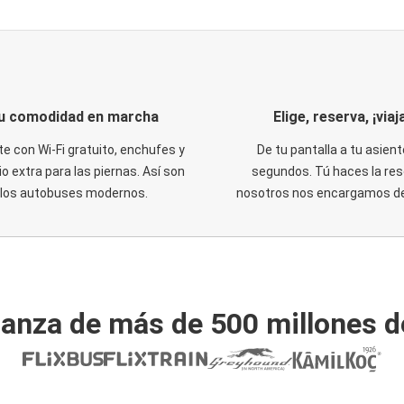
u comodidad en marcha
Elige, reserva, ¡viaja
te con Wi-Fi gratuito, enchufes y
De tu pantalla a tu asient
o extra para las piernas. Así son
segundos. Tú haces la res
los autobuses modernos.
nosotros nos encargamos del
ianza de más de 500 millones d