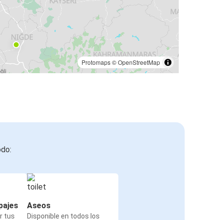
Protomaps
©
OpenStreetMap
odo:
pajes
Aseos
r tus
Disponible en todos los