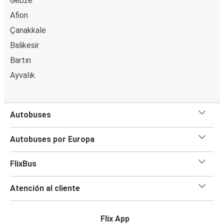
Gebze
Afion
Çanakkale
Balikesir
Bartın
Ayvalık
Autobuses
Autobuses por Europa
FlixBus
Atención al cliente
Flix App