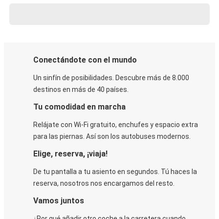
Conectándote con el mundo
Un sinfín de posibilidades. Descubre más de 8.000
destinos en más de 40 países.
Tu comodidad en marcha
Relájate con Wi-Fi gratuito, enchufes y espacio extra
para las piernas. Así son los autobuses modernos.
Elige, reserva, ¡viaja!
De tu pantalla a tu asiento en segundos. Tú haces la
reserva, nosotros nos encargamos del resto.
Vamos juntos
¿Por qué añadir otro coche a la carretera cuando