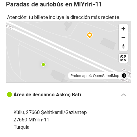
Paradas de autobús en MlYrlri-11
Atención: tu billete incluye la dirección más reciente.
Protomaps
©
OpenStreetMap
Área de descanso Askoç Batı
Küllü, 27660 Şehitkamil/Gaziantep
27660 MlYrlri-11
Turquía