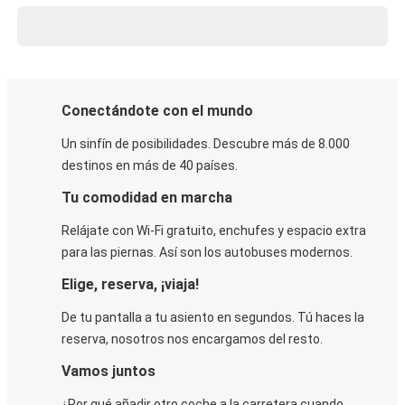
Conectándote con el mundo
Un sinfín de posibilidades. Descubre más de 8.000
destinos en más de 40 países.
Tu comodidad en marcha
Relájate con Wi-Fi gratuito, enchufes y espacio extra
para las piernas. Así son los autobuses modernos.
Elige, reserva, ¡viaja!
De tu pantalla a tu asiento en segundos. Tú haces la
reserva, nosotros nos encargamos del resto.
Vamos juntos
¿Por qué añadir otro coche a la carretera cuando