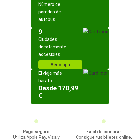
Número de
paradas de
autobús
9
Ciudades
directamente
accesibles
Ver mapa
El viaje más
barato
Desde 170,99
€
Pago seguro
Fácil de comprar
Utiliza Apple Pay, Visa y
Consigue tus billetes online,