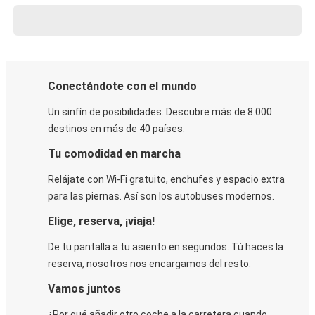
Conectándote con el mundo
Un sinfín de posibilidades. Descubre más de 8.000
destinos en más de 40 países.
Tu comodidad en marcha
Relájate con Wi-Fi gratuito, enchufes y espacio extra
para las piernas. Así son los autobuses modernos.
Elige, reserva, ¡viaja!
De tu pantalla a tu asiento en segundos. Tú haces la
reserva, nosotros nos encargamos del resto.
Vamos juntos
¿Por qué añadir otro coche a la carretera cuando