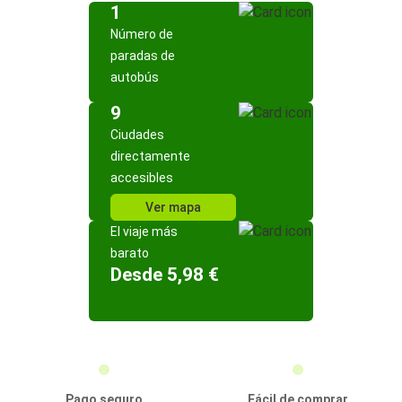
1
Número de
paradas de
autobús
9
Ciudades
directamente
accesibles
Ver mapa
El viaje más
barato
Desde 5,98 €
Pago seguro
Fácil de comprar