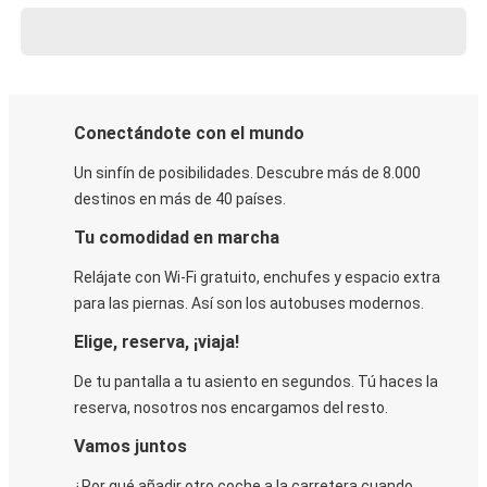
Conectándote con el mundo
Un sinfín de posibilidades. Descubre más de 8.000
destinos en más de 40 países.
Tu comodidad en marcha
Relájate con Wi-Fi gratuito, enchufes y espacio extra
para las piernas. Así son los autobuses modernos.
Elige, reserva, ¡viaja!
De tu pantalla a tu asiento en segundos. Tú haces la
reserva, nosotros nos encargamos del resto.
Vamos juntos
¿Por qué añadir otro coche a la carretera cuando