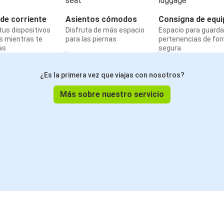
de corriente
Asientos cómodos
Consigna de equi
us dispositivos
Disfruta de más espacio
Espacio para guarda
s mientras te
para las piernas
pertenencias de fo
as
segura
¿Es la primera vez que viajas con nosotros?
Más sobre nuestro servicio