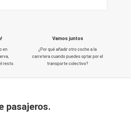
!
Vamos juntos
o en
¿Por qué añadir otro coche a la
erva,
carretera cuando puedes optar por el
 resto.
transporte colectivo?
e pasajeros.