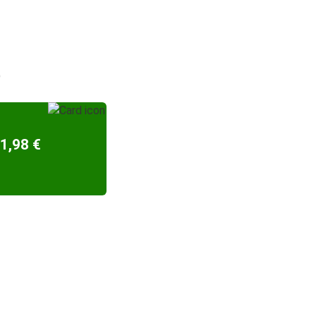
D
1,98 €